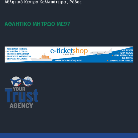
Αθλητικό Κέντρο Καλλιπάτειρα , Ρόδος
ΑΘΛΗΤΙΚΟ ΜΗΤΡΩΟ ΜE97