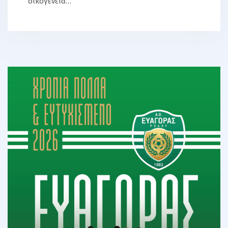
οικογένειά…