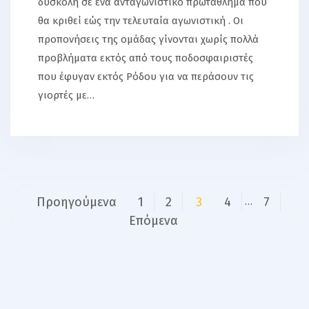
δύσκολη σε ένα ανταγωνιστικό πρωτάθλημα που
θα κριθεί εώς την τελευταία αγωνιστική . Οι
προπονήσεις της ομάδας γίνονται χωρίς πολλά
προβλήματα εκτός από τους ποδοσφαιριστές
που έφυγαν εκτός Ρόδου για να περάσουν τις
γιορτές με…
Σελιδοποίηση
Προηγούμενα
1
2
3
4
7
…
άρθρων
Επόμενα